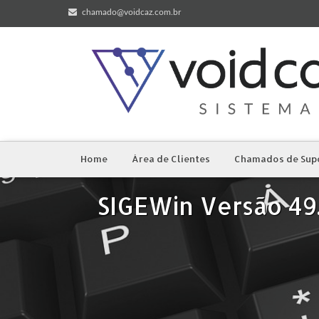
chamado@voidcaz.com.br
Home
Área de Clientes
Chamados de Sup
SIGEWin Versão 49.