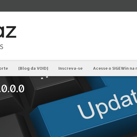
orte
[Blog da VOID]
Inscreva-se
Acesse o SIGEWin na
0.0.0