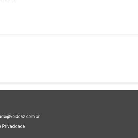
o
do@voidcaz.com.br
de Privacidade