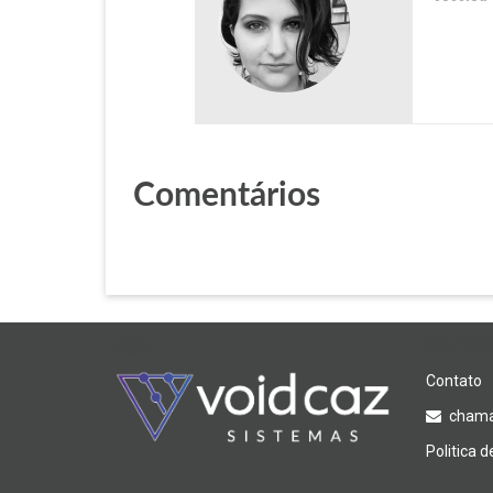
Comentários
Logo
Contat
Contato
chama
Politica 