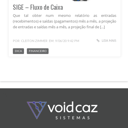
SIGE – Fluxo de Caixa
Que tal obter num mesmo relatório as entradas
(recebimentos) e saídas (pagamentos) mês a mês, a projeção
de entradas e saídas mês a mês, a projeção final de [...]
LEIA MAIS
POR: CLEITON ZIMMER
EM: 9/06/20 9:42 PM
DICA
FINANCEIRO
Logo