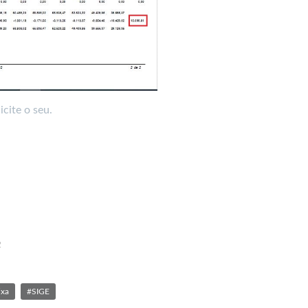
cite o seu.
2
ixa
#SIGE