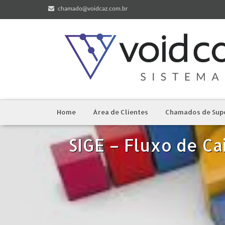
chamado@voidcaz.com.br
Home
Área de Clientes
Chamados de Sup
SIGE – Fluxo de Ca