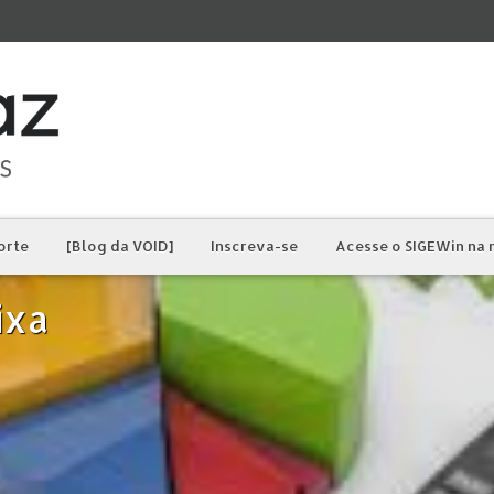
orte
[Blog da VOID]
Inscreva-se
Acesse o SIGEWin na
ixa