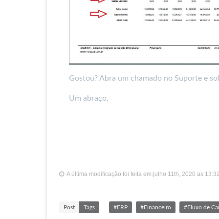
Gostou? Abra um chamado no Suporte e soli
Um abraço,
A última modificação foi feita em:julho 11th, 2020 as 13:3
Post
Tags
#ERP
#Financeiro
#Fluxo de Ca